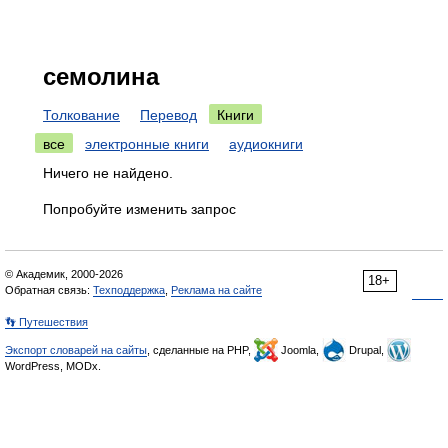
семолина
Толкование
Перевод
Книги
все
электронные книги
аудиокниги
Ничего не найдено.
Попробуйте изменить запрос
© Академик, 2000-2026
18+
Обратная связь:
Техподдержка
,
Реклама на сайте
👣 Путешествия
Экспорт словарей на сайты
, сделанные на PHP,
Joomla,
Drupal,
WordPress, MODx.